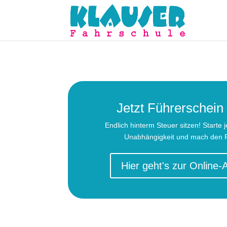
Jetzt Führerschei
Endlich hinterm Steuer sitzen! Starte j
Unabhängigkeit und mach den F
Hier geht's zur Online