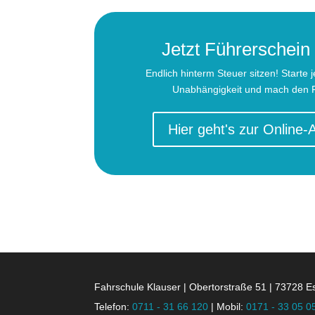
Jetzt Führerschei
Endlich hinterm Steuer sitzen! Starte j
Unabhängigkeit und mach den F
Hier geht's zur Online
Fahrschule Klauser | Obertorstraße 51 | 73728 E
Telefon:
0711 - 31 66 120
| Mobil:
0171 - 33 05 0