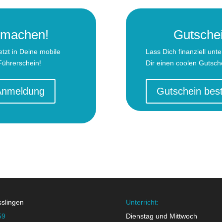
n machen!
Gutschei
etzt in Deine mobile
Lass Dich finanziell un
ührerschein!
Dir einen coolen Gutsch
-Anmeldung
Gutschein best
sslingen
Unterricht:
59
Dienstag und Mittwoch